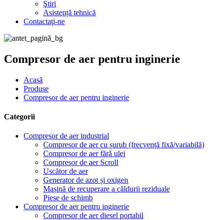
Ştiri
Asistență tehnică
Contactaţi-ne
Compresor de aer pentru inginerie
Acasă
Produse
Compresor de aer pentru inginerie
Categorii
Compresor de aer industrial
Compresor de aer cu șurub (frecvență fixă/variabilă)
Compresor de aer fără ulei
Compresor de aer Scroll
Uscător de aer
Generator de azot și oxigen
Mașină de recuperare a căldurii reziduale
Piese de schimb
Compresor de aer pentru inginerie
Compresor de aer diesel portabil