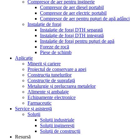
Compresor de aer pentru inginerie
Compresor de aer diesel portabil
Compresor de aer electric portabil
Compresor de aer pentru puțuri de apă adânci
Instalație de foraj
Instalație de foraj DTH separată
Instalație de foraj DTH integrată
Instalație de foraj pentru puțuri de apă
Foreze de rocă
Piese de schimb
Aplicație
Minerit și cariere
Proiectul de conservare a apei
Construcția tunelurilor
Construcție de suprafață
Metalurgie și prelucrarea metalelor
Alimente și ambalaje
Echipamente electronice
Farmaceutic
Service și asistență
Soluții
Soluții industriale
Soluții inginerești
Soluții de construcții
Resursă