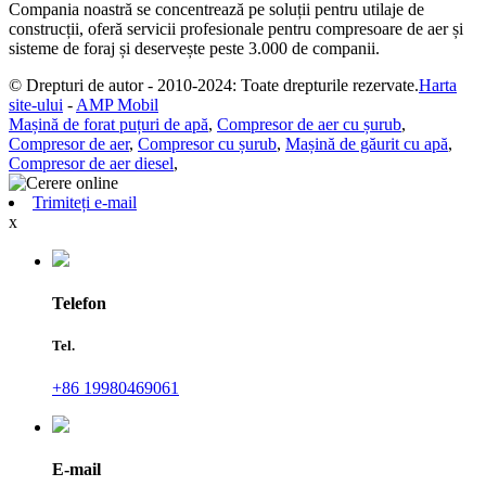
Compania noastră se concentrează pe soluții pentru utilaje de
construcții, oferă servicii profesionale pentru compresoare de aer și
sisteme de foraj și deservește peste 3.000 de companii.
© Drepturi de autor - 2010-2024: Toate drepturile rezervate.
Harta
site-ului
-
AMP Mobil
Mașină de forat puțuri de apă
,
Compresor de aer cu șurub
,
Compresor de aer
,
Compresor cu șurub
,
Mașină de găurit cu apă
,
Compresor de aer diesel
,
Trimiteți e-mail
x
Telefon
Tel.
+86 19980469061
E-mail