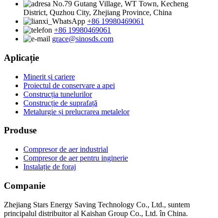
No.79 Gutang Village, WT Town, Kecheng
District, Quzhou City, Zhejiang Province, China
+86 19980469061
+86 19980469061
grace@sinosds.com
Aplicație
Minerit și cariere
Proiectul de conservare a apei
Construcția tunelurilor
Construcție de suprafață
Metalurgie și prelucrarea metalelor
Produse
Compresor de aer industrial
Compresor de aer pentru inginerie
Instalație de foraj
Companie
Zhejiang Stars Energy Saving Technology Co., Ltd., suntem
principalul distribuitor al Kaishan Group Co., Ltd. în China.